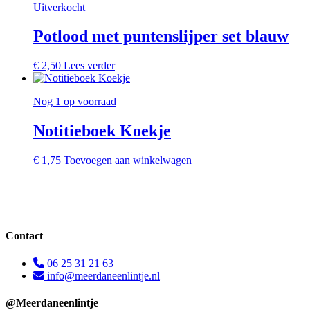
Uitverkocht
Potlood met puntenslijper set blauw
€
2,50
Lees verder
Nog 1 op voorraad
Notitieboek Koekje
€
1,75
Toevoegen aan winkelwagen
Contact
06 25 31 21 63
info@meerdaneenlintje.nl
@Meerdaneenlintje