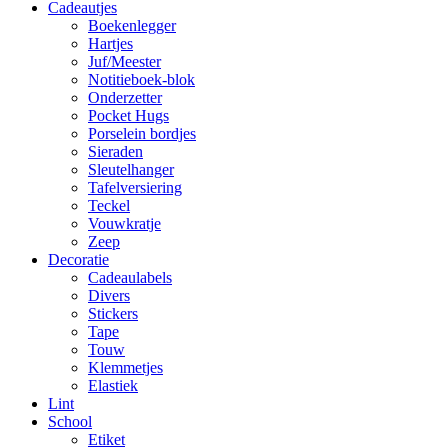
Cadeautjes
Boekenlegger
Hartjes
Juf/Meester
Notitieboek-blok
Onderzetter
Pocket Hugs
Porselein bordjes
Sieraden
Sleutelhanger
Tafelversiering
Teckel
Vouwkratje
Zeep
Decoratie
Cadeaulabels
Divers
Stickers
Tape
Touw
Klemmetjes
Elastiek
Lint
School
Etiket