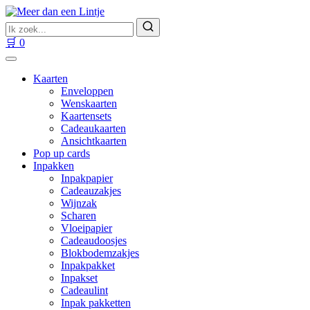
Ga
naar
Zoek
inhoud
naar
Zoeken
🛒
0
producten
Kaarten
Enveloppen
Wenskaarten
Kaartensets
Cadeaukaarten
Ansichtkaarten
Pop up cards
Inpakken
Inpakpapier
Cadeauzakjes
Wijnzak
Scharen
Vloeipapier
Cadeaudoosjes
Blokbodemzakjes
Inpakpakket
Inpakset
Cadeaulint
Inpak pakketten