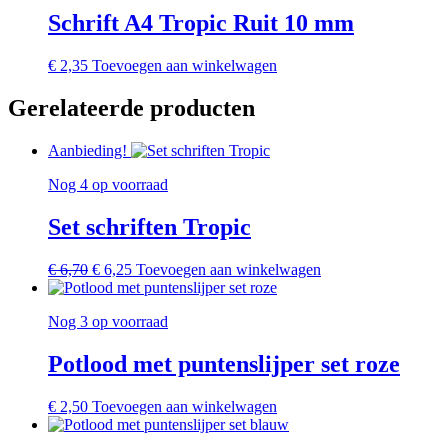
Schrift A4 Tropic Ruit 10 mm
€
2,35
Toevoegen aan winkelwagen
Gerelateerde producten
Aanbieding!
Nog 4 op voorraad
Set schriften Tropic
Oorspronkelijke
Huidige
€
6,70
€
6,25
Toevoegen aan winkelwagen
prijs
prijs
was:
is:
Nog 3 op voorraad
€ 6,70.
€ 6,25.
Potlood met puntenslijper set roze
€
2,50
Toevoegen aan winkelwagen