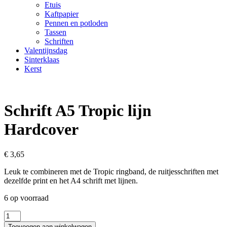
Etuis
Kaftpapier
Pennen en potloden
Tassen
Schriften
Valentijnsdag
Sinterklaas
Kerst
Schrift A5 Tropic lijn
Hardcover
€
3,65
Leuk te combineren met de Tropic ringband, de ruitjesschriften met
dezelfde print en het A4 schrift met lijnen.
6 op voorraad
Schrift
A5
Toevoegen aan winkelwagen