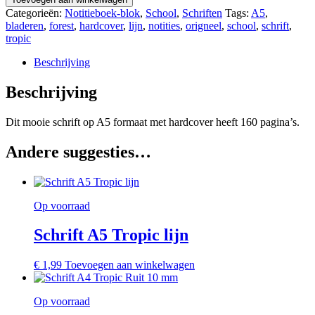
Tropic
Categorieën:
Notitieboek-blok
,
School
,
Schriften
Tags:
A5
,
lijn
bladeren
,
forest
,
hardcover
,
lijn
,
notities
,
origneel
,
school
,
schrift
,
Hardcover
tropic
aantal
Beschrijving
Beschrijving
Dit mooie schrift op A5 formaat met hardcover heeft 160 pagina’s.
Andere suggesties…
Op voorraad
Schrift A5 Tropic lijn
€
1,99
Toevoegen aan winkelwagen
Op voorraad