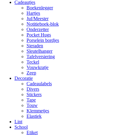
Cadeautjes
Boekenlegger
Hartjes
Juf/Meester
Notitieboek-blok
Onderzetter
Pocket Hugs
Porselein bordjes
Sieraden
Sleutelhanger
Tafelversiering
Teckel
Vouwkratje
Zeep
Decoratie
Cadeaulabels
Divers
Stickers
Tape
Touw
Klemmetjes
Elastiek
Lint
School
Etiket