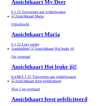
Ansichtkaart My Deer
€
1,25
Toevoegen aan winkelwagen
Uitverkocht
Ansichtkaart Maria
€
1,25
Lees verder
Aanbieding!
Op voorraad
Ansichtkaart Hoi leuke jij!
Oorspronkelijke
Huidige
€
1,50
€
1,25
Toevoegen aan winkelwagen
prijs
prijs
was:
is:
Nog 5 op voorraad
€ 1,50.
€ 1,25.
Ansichtkaart feest gefeliciteerd