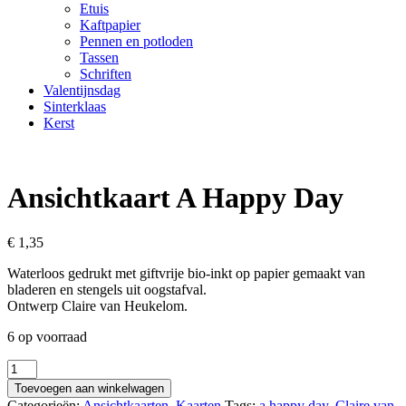
Etuis
Kaftpapier
Pennen en potloden
Tassen
Schriften
Valentijnsdag
Sinterklaas
Kerst
Ansichtkaart A Happy Day
€
1,35
Waterloos gedrukt met giftvrije bio-inkt op papier gemaakt van
bladeren en stengels uit oogstafval.
Ontwerp Claire van Heukelom.
6 op voorraad
Ansichtkaart
A
Toevoegen aan winkelwagen
Happy
Categorieën:
Ansichtkaarten
,
Kaarten
Tags:
a happy day
,
Claire van