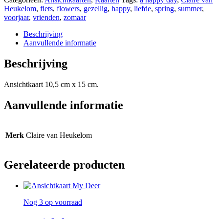
Day
Heukelom
,
fiets
,
flowers
,
gezellig
,
happy
,
liefde
,
spring
,
summer
,
aantal
voorjaar
,
vrienden
,
zomaar
Beschrijving
Aanvullende informatie
Beschrijving
Ansichtkaart 10,5 cm x 15 cm.
Aanvullende informatie
Merk
Claire van Heukelom
Gerelateerde producten
Nog 3 op voorraad