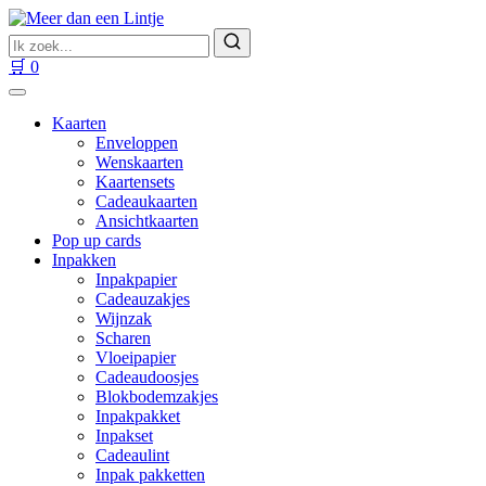
Ga
naar
Zoek
inhoud
naar
Zoeken
🛒
0
producten
Kaarten
Enveloppen
Wenskaarten
Kaartensets
Cadeaukaarten
Ansichtkaarten
Pop up cards
Inpakken
Inpakpapier
Cadeauzakjes
Wijnzak
Scharen
Vloeipapier
Cadeaudoosjes
Blokbodemzakjes
Inpakpakket
Inpakset
Cadeaulint
Inpak pakketten