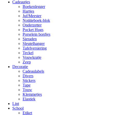
Cadeautjes
Boekenlegger
Hartjes
Juf/Meester
Notitieboek-blok
Onderzetter
Pocket Hugs
Porselein bordjes
Sieraden
Sleutelhanger
Tafelversiering
Teckel
Vouwkratje
Zeep
Decoratie
Cadeaulabels
Divers
Stickers
Tape
Touw
Klemmetjes
Elastiek
Lint
School
Etiket