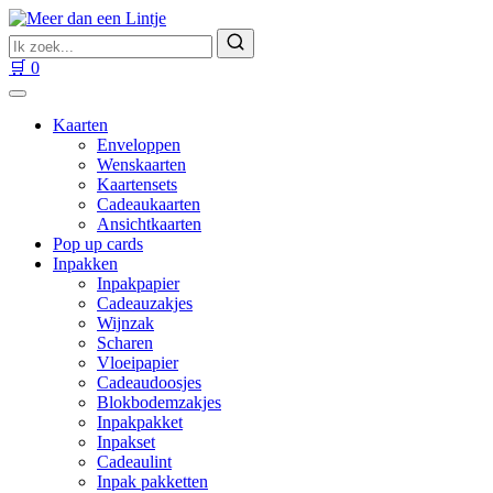
Ga
naar
Zoek
inhoud
naar
Zoeken
🛒
0
producten
Kaarten
Enveloppen
Wenskaarten
Kaartensets
Cadeaukaarten
Ansichtkaarten
Pop up cards
Inpakken
Inpakpapier
Cadeauzakjes
Wijnzak
Scharen
Vloeipapier
Cadeaudoosjes
Blokbodemzakjes
Inpakpakket
Inpakset
Cadeaulint
Inpak pakketten