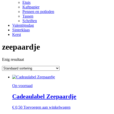
Etuis
Kaftpapier
Pennen en potloden
Tassen
Schriften
Valentijnsdag
Sinterklaas
Kerst
zeepaardje
Enig resultaat
Op voorraad
Cadeaulabel Zeepaardje
€
0,50
Toevoegen aan winkelwagen