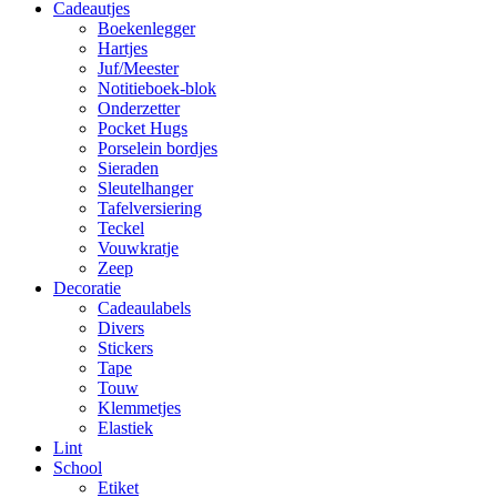
Cadeautjes
Boekenlegger
Hartjes
Juf/Meester
Notitieboek-blok
Onderzetter
Pocket Hugs
Porselein bordjes
Sieraden
Sleutelhanger
Tafelversiering
Teckel
Vouwkratje
Zeep
Decoratie
Cadeaulabels
Divers
Stickers
Tape
Touw
Klemmetjes
Elastiek
Lint
School
Etiket