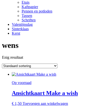
Etuis
Kaftpapier
Pennen en potloden
Tassen
Schriften
Valentijnsdag
Sinterklaas
Kerst
wens
Enig resultaat
Op voorraad
Ansichtkaart Make a wish
€
1,50
Toevoegen aan winkelwagen