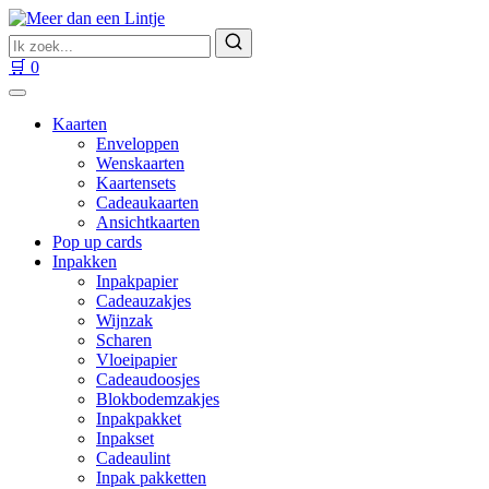
Ga
naar
Zoek
inhoud
naar
Zoeken
🛒
0
producten
Kaarten
Enveloppen
Wenskaarten
Kaartensets
Cadeaukaarten
Ansichtkaarten
Pop up cards
Inpakken
Inpakpapier
Cadeauzakjes
Wijnzak
Scharen
Vloeipapier
Cadeaudoosjes
Blokbodemzakjes
Inpakpakket
Inpakset
Cadeaulint
Inpak pakketten