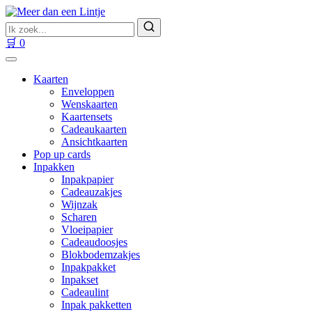
Ga
naar
Zoek
inhoud
naar
Zoeken
🛒
0
producten
Kaarten
Enveloppen
Wenskaarten
Kaartensets
Cadeaukaarten
Ansichtkaarten
Pop up cards
Inpakken
Inpakpapier
Cadeauzakjes
Wijnzak
Scharen
Vloeipapier
Cadeaudoosjes
Blokbodemzakjes
Inpakpakket
Inpakset
Cadeaulint
Inpak pakketten