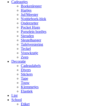
Cadeautjes
Boekenlegger
Hartjes
Juf/Meester
Notitieboek-blok
Onderzetter
Pocket Hugs
Porselein bordjes
Sieraden
Sleutelhanger
Tafelversiering
Teckel
Vouwkratje
Zeep
Decoratie
Cadeaulabels
Divers
Stickers
Tape
Touw
Klemmetjes
Elastiek
Lint
School
Etiket