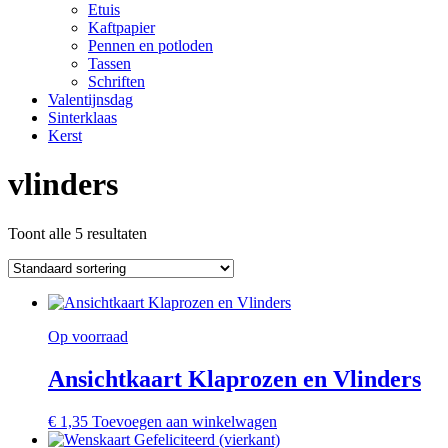
Etuis
Kaftpapier
Pennen en potloden
Tassen
Schriften
Valentijnsdag
Sinterklaas
Kerst
vlinders
Toont alle 5 resultaten
Op voorraad
Ansichtkaart Klaprozen en Vlinders
€
1,35
Toevoegen aan winkelwagen