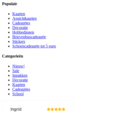
Populair
Kaarten
Ansichtkaarten
Cadeautjes
Decoratie
Hebbedingen
Brievenbuscadeautje
Stickers
Schoencadeautje tot 5 euro
Categorieën
Nieuw!
Sale
Inpakken
Decoratie
Kaarten
Cadeautjes
School