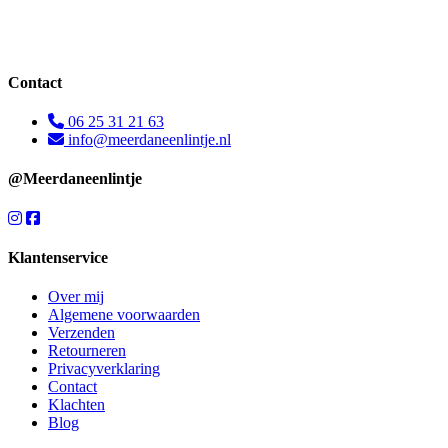
Contact
06 25 31 21 63
info@meerdaneenlintje.nl
@Meerdaneenlintje
Klantenservice
Over mij
Algemene voorwaarden
Verzenden
Retourneren
Privacyverklaring
Contact
Klachten
Blog