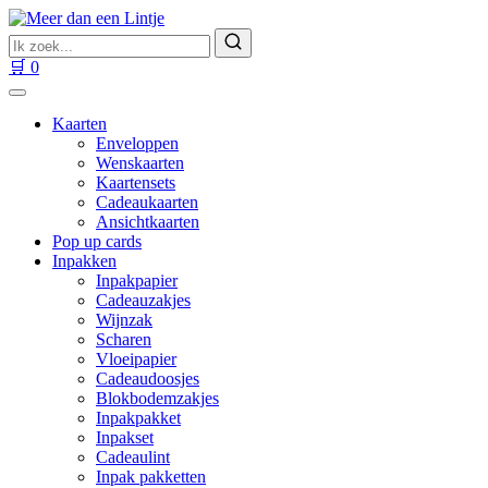
Ga
naar
Zoek
inhoud
naar
Zoeken
🛒
0
producten
Kaarten
Enveloppen
Wenskaarten
Kaartensets
Cadeaukaarten
Ansichtkaarten
Pop up cards
Inpakken
Inpakpapier
Cadeauzakjes
Wijnzak
Scharen
Vloeipapier
Cadeaudoosjes
Blokbodemzakjes
Inpakpakket
Inpakset
Cadeaulint
Inpak pakketten