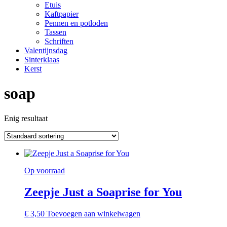
Etuis
Kaftpapier
Pennen en potloden
Tassen
Schriften
Valentijnsdag
Sinterklaas
Kerst
soap
Enig resultaat
Op voorraad
Zeepje Just a Soaprise for You
€
3,50
Toevoegen aan winkelwagen