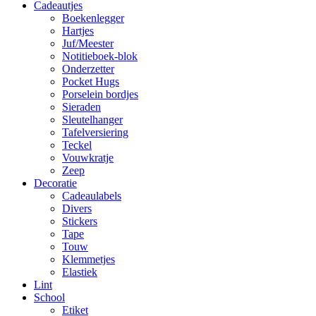
Cadeautjes
Boekenlegger
Hartjes
Juf/Meester
Notitieboek-blok
Onderzetter
Pocket Hugs
Porselein bordjes
Sieraden
Sleutelhanger
Tafelversiering
Teckel
Vouwkratje
Zeep
Decoratie
Cadeaulabels
Divers
Stickers
Tape
Touw
Klemmetjes
Elastiek
Lint
School
Etiket