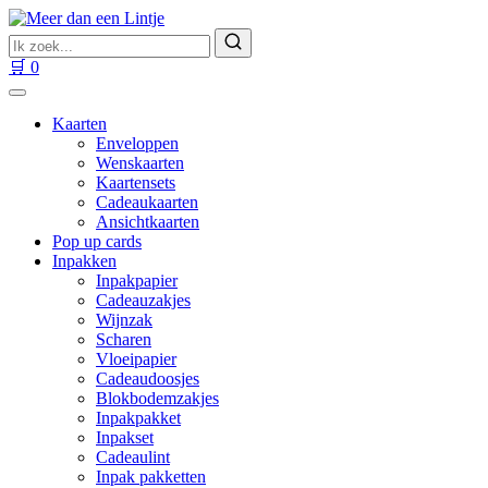
Ga
naar
Zoek
inhoud
naar
Zoeken
🛒
0
producten
Kaarten
Enveloppen
Wenskaarten
Kaartensets
Cadeaukaarten
Ansichtkaarten
Pop up cards
Inpakken
Inpakpapier
Cadeauzakjes
Wijnzak
Scharen
Vloeipapier
Cadeaudoosjes
Blokbodemzakjes
Inpakpakket
Inpakset
Cadeaulint
Inpak pakketten