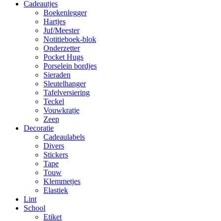
Cadeautjes
Boekenlegger
Hartjes
Juf/Meester
Notitieboek-blok
Onderzetter
Pocket Hugs
Porselein bordjes
Sieraden
Sleutelhanger
Tafelversiering
Teckel
Vouwkratje
Zeep
Decoratie
Cadeaulabels
Divers
Stickers
Tape
Touw
Klemmetjes
Elastiek
Lint
School
Etiket