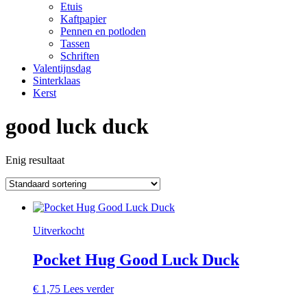
Etuis
Kaftpapier
Pennen en potloden
Tassen
Schriften
Valentijnsdag
Sinterklaas
Kerst
good luck duck
Enig resultaat
Uitverkocht
Pocket Hug Good Luck Duck
€
1,75
Lees verder