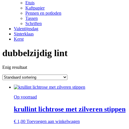
Etuis
Kaftpapier
Pennen en potloden
Tassen
Schriften
Valentijnsdag
Sinterklaas
Kerst
dubbelzijdig lint
Enig resultaat
Op voorraad
krullint lichtrose met zilveren stippen
€
1,00
Toevoegen aan winkelwagen