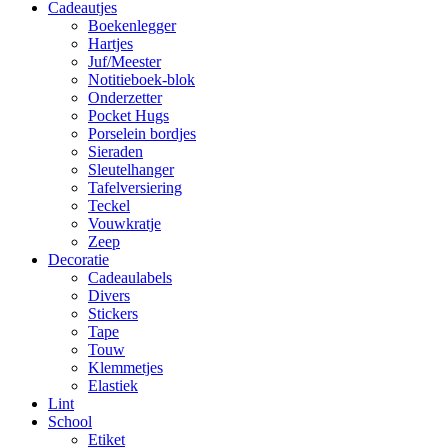
Cadeautjes
Boekenlegger
Hartjes
Juf/Meester
Notitieboek-blok
Onderzetter
Pocket Hugs
Porselein bordjes
Sieraden
Sleutelhanger
Tafelversiering
Teckel
Vouwkratje
Zeep
Decoratie
Cadeaulabels
Divers
Stickers
Tape
Touw
Klemmetjes
Elastiek
Lint
School
Etiket