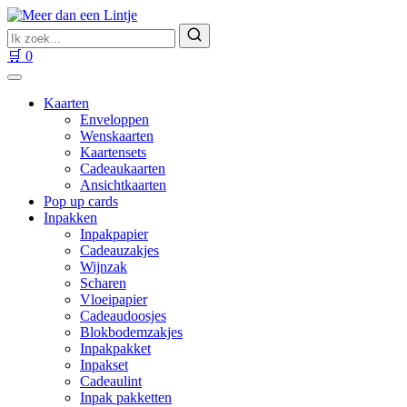
Ga
naar
Zoek
inhoud
naar
Zoeken
🛒
0
producten
Kaarten
Enveloppen
Wenskaarten
Kaartensets
Cadeaukaarten
Ansichtkaarten
Pop up cards
Inpakken
Inpakpapier
Cadeauzakjes
Wijnzak
Scharen
Vloeipapier
Cadeaudoosjes
Blokbodemzakjes
Inpakpakket
Inpakset
Cadeaulint
Inpak pakketten