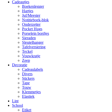
Cadeautjes
Boekenlegger
Hartjes
Juf/Meester
Notitieboek-blok
Onderzetter
Pocket Hugs
Porselein bordjes
Sieraden
Sleutelhanger
Tafelversiering
Teckel
Vouwkratje
Zeep
Decoratie
Cadeaulabels
Divers
Stickers
Tape
Touw
Klemmetjes
Elastiek
Lint
School
Etiket