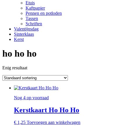
Etuis
Kaftpapier
Pennen en potloden
Tassen
Schriften
Valentijnsdag
Sinterklaas
Kerst
ho ho ho
Enig resultaat
Nog 4 op voorraad
Kerstkaart Ho Ho Ho
€
1,25
Toevoegen aan winkelwagen