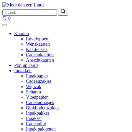
Ga
naar
Zoek
inhoud
naar
Zoeken
🛒
0
producten
Kaarten
Enveloppen
Wenskaarten
Kaartensets
Cadeaukaarten
Ansichtkaarten
Pop up cards
Inpakken
Inpakpapier
Cadeauzakjes
Wijnzak
Scharen
Vloeipapier
Cadeaudoosjes
Blokbodemzakjes
Inpakpakket
Inpakset
Cadeaulint
Inpak pakketten